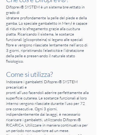
Difoprev® SYSTEM è un sistema brevettato in
grado di
idratare profondamente la pelle del piede e della
gamba. Lo speciale gambaletto in Meryl è capace
di ridurre lo sfregamento grazie alla cucitura
piatta. Ricaricando il sistema, le sostanze
funzionali (glicoproteina) si legano alle speciali
fibre e vengono rilasciate lentamente nell’arco di
3 giorni, ripristinando l’elasticità e l’idratazione
della pelle e preservando il naturale stato
fisiologico.
Come si utilizza?
Indossare i gambaletti Difoprev® SYSTEM
precaricati e
pronti all’uso facendoli aderire perfettamente alla
superficie cutanea. Le sostanze funzionali al loro
interno vengono rilasciate durante l’uso per 72
ore consecutive. Ogni 3 giorni,
indipendentemente dai lavaggi, è necessario
ricaricare i gambaletti, utilizzando Difoprev®
RICARICA. Utilizzare in maniera continuativa per
un periodo non superiore ad un mese.