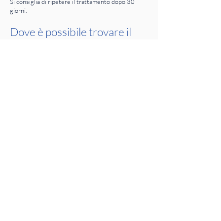
Si consiglia di ripetere il trattamento dopo 30
giorni.
Dove è possibile trovare il
prodotto DIFOPREV®?
Puoi trovare i prodotti Harmonium Pharma in
farmacia e
online. Qualora i prodotti non fossero disponibili al
momento, puoi chiedere al farmacista di ordinarli
così da poterli ritirare nel giro di qualche ora.
CONFEZIONE
DIFOPREV® SYSTEM: kit con un paio di
calze e 9 ricariche per un mese di
trattamento
DIFORPEV® RICARICA: confezione
contenente solo 9 ricariche per ripetere il
ciclo di trattamento