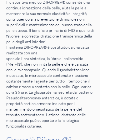
Il dispositivo medico DIFOPREV® consente una
continua idratazione della pelle, aiuta la pelle a
mantenere la sua normale elasticità e integrità,
contribuendo alla prevenzione di microlesioni
superficiali e mantenimento del buono stato della
pelle stessa. Il beneficio primario di MD è quello di
favorire la corretta idratazione transdermica della
pelle degli arti inferiori.
Il sistema DIFOPREV® è costituito da una calza
realizzata con una
speciale fibra sintetica, la fibra di poliammide
(Meryl®), che non irrita la pelle e che è caricata
con le microcapsule. Quando il gambaletto viene
indossato, le microcapsule contenute rilasciano
costantemente l'agente per tutto il tempo che il
calzino rimane a contatto con la pelle. Ogni carica
dura 36 ore. La glicoproteina, secreta dal batterio
Pseudoalteromonas antarctica, è dotata di
proprietà particolarmente indicate per il
mantenimento omeostatico della pelle e del
tessuto sottocutaneo. L'azione idratante delle
microcapsule può supportare la fisiologica
funzionalità cutanea.
Che cos’è Difoprev®?